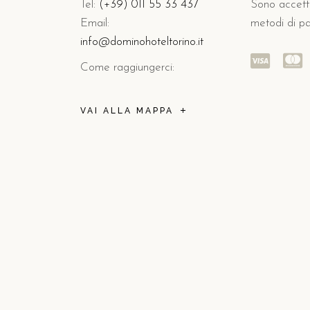
Tel:
(+39) 011 55 33 437
Sono accettat
Email:
metodi di p
info@dominohoteltorino.it
Come raggiungerci:
VAI ALLA MAPPA